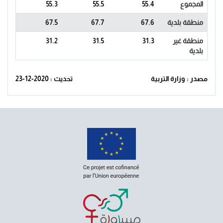
المجموع
55.4
55.5
55.3
منطقة بلدية
67.6
67.7
67.5
منطقة غير
31.3
31.5
31.2
بلدية
مصدر : وزارة التربية
تحديث : 2020-12-23