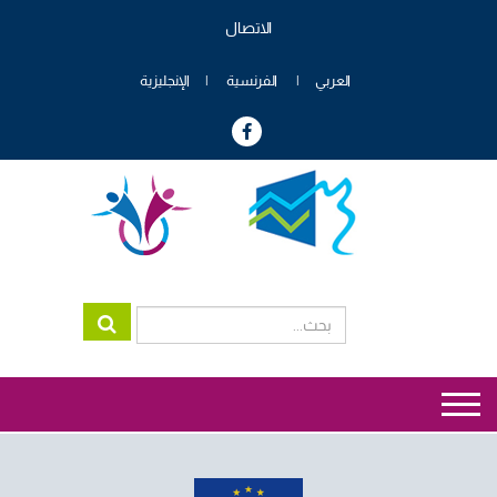
تجاوز
الاتصال
إلى
Menu
المحتوى
header
الرئيسي
العربي
الفرنسية
الإنجليزية
genre
Menu
genre