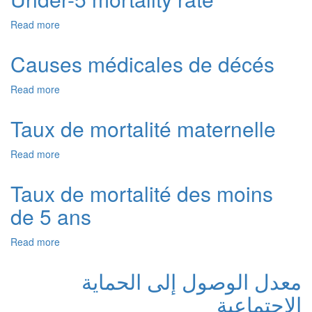
الأطفال
دون
Read more
about
سن
Under-
الخامسة
5
Causes médicales de décés
mortality
rate
Read more
about
Causes
médicales
Taux de mortalité maternelle
de
décés
Read more
about
Taux
de
Taux de mortalité des moins
mortalité
de 5 ans
maternelle
Read more
about
Taux
de
معدل الوصول إلى الحماية
mortalité
الاجتماعية
des
moins