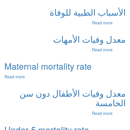
Medical
causes
الأسباب الطبية للوفاة
of
death
about
Read more
الأسباب
الطبية
معدل وفيات الأمهات
للوفاة
about
Read more
معدل
وفيات
Maternal mortality rate
الأمهات
Read more
about
Maternal
mortality
معدل وفيات الأطفال دون سن
rate
الخامسة
about
Read more
معدل
وفيات
Under-5 mortality rate