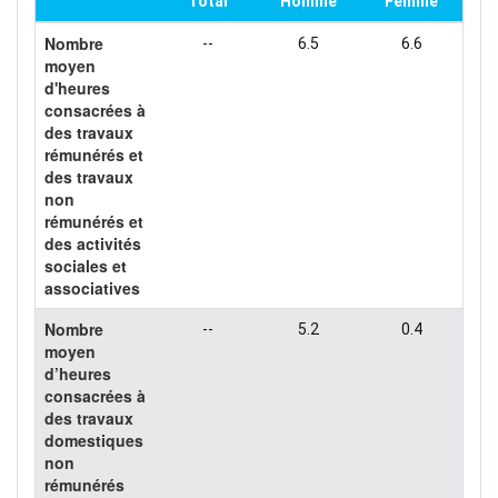
Total
Homme
Femme
Nombre
--
6.5
6.6
moyen
d'heures
consacrées à
des travaux
rémunérés et
des travaux
non
rémunérés et
des activités
sociales et
associatives
Nombre
--
5.2
0.4
moyen
d’heures
consacrées à
des travaux
domestiques
non
rémunérés