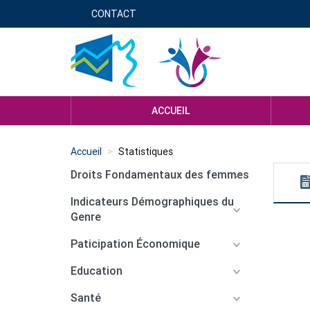
Aller
CONTACT
Menu
au
contenu
header
principal
genre
ACCUEIL
Accueil
Statistiques
Droits Fondamentaux des femmes
Indicateurs Démographiques du
Genre
Paticipation Économique
Education
Santé