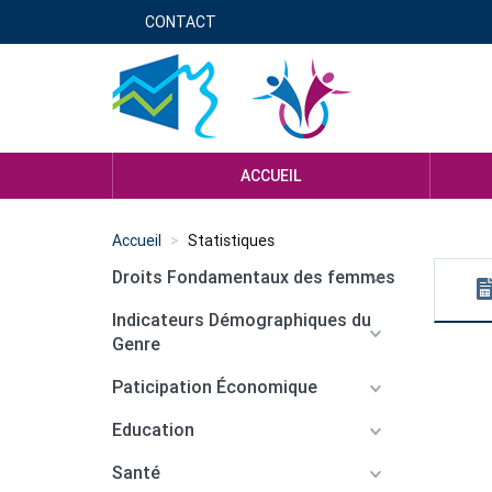
Aller
CONTACT
Menu
au
contenu
header
principal
genre
ACCUEIL
Accueil
Statistiques
Droits Fondamentaux des femmes
Indicateurs Démographiques du
Genre
Paticipation Économique
Education
Santé