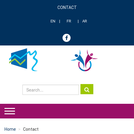
Skip
CONTACT
to
Menu
main
header
content
EN
FR
AR
genre
Home
Contact